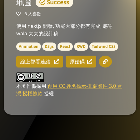
地圖
Success
6 人喜歡
使用 nextjs 開發, 功能大部分都有完成, 感謝
wala 大大的設計稿
Animation
D3.js
React
RWD
Tailwind CSS
線上觀看連結
原始碼
本著作係採用
創用 CC 姓名標示-非商業性 3.0 台
灣 授權條款
授權.