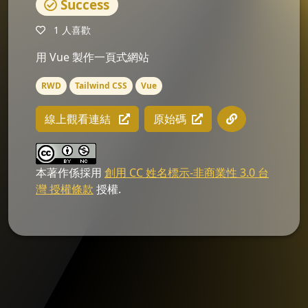
Success
1 人喜歡
用 Vue 製作一頁式網站
RWD
Tailwind CSS
Vue
線上觀看連結
原始碼
本著作係採用
創用 CC 姓名標示-非商業性 3.0 台
灣 授權條款
授權.